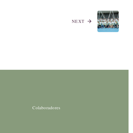
NEXT
arrow_forward
Colaboradores