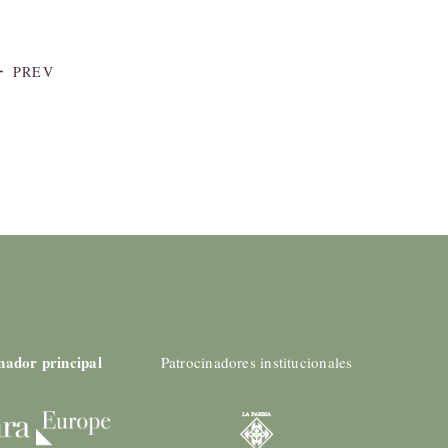
ack
PREV
nador principal
Patrocinadores institucionales