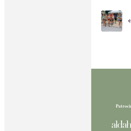
arrow_b
Patroci