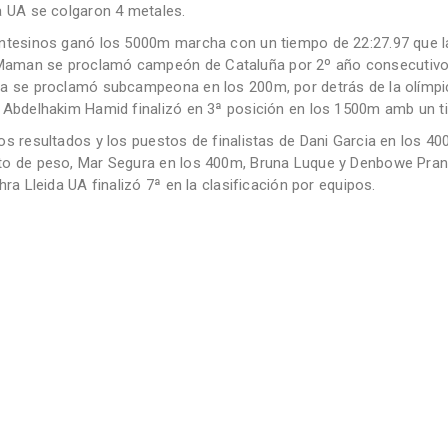
a UA se colgaron 4 metales.
ntesinos ganó los 5000m marcha con un tiempo de 22:27.97 que la 
man se proclamó campeón de Cataluña por 2º año consecutivo e
a se proclamó subcampeona en los 200m, por detrás de la olímpic
 Abdelhakim Hamid finalizó en 3ª posición en los 1500m amb un t
os resultados y los puestos de finalistas de Dani Garcia en los 40
to de peso, Mar Segura en los 400m, Bruna Luque y Denbowe Prand
hra Lleida UA finalizó 7ª en la clasificación por equipos.