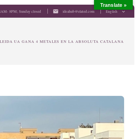
Translate »
mail
8AM- 8PM; Sunday closed
ideahub@elated.com
English
LEIDA UA GANA 4 METALES EN LA ABSOLUTA CATALANA